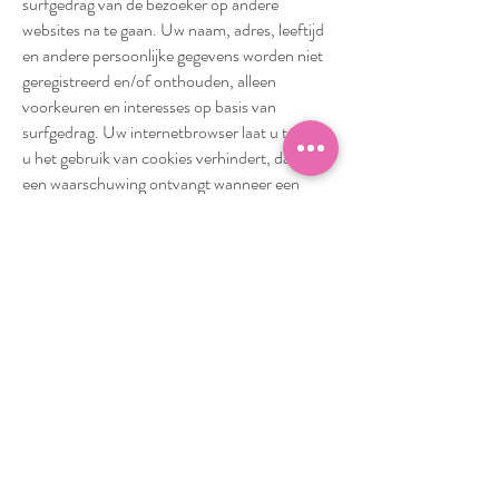
surfgedrag van de bezoeker op andere
websites na te gaan. Uw naam, adres, leeftijd
en andere persoonlijke gegevens worden niet
geregistreerd en/of onthouden, alleen
voorkeuren en interesses op basis van
surfgedrag. Uw internetbrowser laat u toe dat
u het gebruik van cookies verhindert, dat u
een waarschuwing ontvangt wanneer een
cookie geïnstalleerd wordt of dat u de cookies
nadien van uw harde schijf verwijdert.
Raadpleeg hiervoor de help-functie van uw
internetbrowser. U kunt cookies altijd zelf van
uw computer verwijderen. Kijk hiervoor onder
‘Internet Opties’ in uw browser (de Help
functie in uw browser kan u hierbij helpen).
Als u er voor kiest cookies te verwijderen, zal
de website mogelijk niet meer optimaal
functioneren en kunt u van sommige diensten
geen gebruik maken.